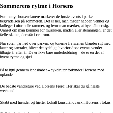
Sommerens rytme i Horsens
For mange horsensianere markerer de første events i parken
begyndelsen på sommeren. Det er her, man møder naboer, venner og
kolleger i uformelle rammer, og hvor man mærker, at byen åbner sig.
Uanset om man kommer for musikken, maden eller stemningen, er det
fællesskabet, der står i centrum.
Når solen går ned over parken, og tonerne fra scenen blander sig med
latter og samtaler, bliver det tydeligt, hvorfor disse events vender
tilbage år efter år. De er ikke bare underholdning – de er en del af
byens rytme og sjæl.
På to hjul gennem landskabet – cykelruter forbinder Horsens med
oplandet
De bedste vandreture ved Horsens Fjord: Her skal du gå næste
weekend
Skabt med hænder og hjerte: Lokalt kunsthåndværk i Horsens i fokus