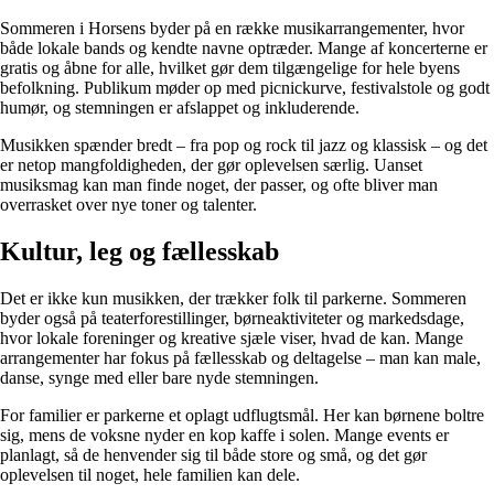
Sommeren i Horsens byder på en række musikarrangementer, hvor
både lokale bands og kendte navne optræder. Mange af koncerterne er
gratis og åbne for alle, hvilket gør dem tilgængelige for hele byens
befolkning. Publikum møder op med picnickurve, festivalstole og godt
humør, og stemningen er afslappet og inkluderende.
Musikken spænder bredt – fra pop og rock til jazz og klassisk – og det
er netop mangfoldigheden, der gør oplevelsen særlig. Uanset
musiksmag kan man finde noget, der passer, og ofte bliver man
overrasket over nye toner og talenter.
Kultur, leg og fællesskab
Det er ikke kun musikken, der trækker folk til parkerne. Sommeren
byder også på teaterforestillinger, børneaktiviteter og markedsdage,
hvor lokale foreninger og kreative sjæle viser, hvad de kan. Mange
arrangementer har fokus på fællesskab og deltagelse – man kan male,
danse, synge med eller bare nyde stemningen.
For familier er parkerne et oplagt udflugtsmål. Her kan børnene boltre
sig, mens de voksne nyder en kop kaffe i solen. Mange events er
planlagt, så de henvender sig til både store og små, og det gør
oplevelsen til noget, hele familien kan dele.