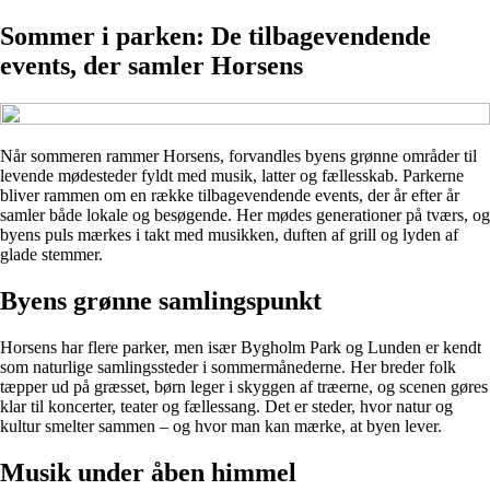
Sommer i parken: De tilbagevendende
events, der samler Horsens
Når sommeren rammer Horsens, forvandles byens grønne områder til
levende mødesteder fyldt med musik, latter og fællesskab. Parkerne
bliver rammen om en række tilbagevendende events, der år efter år
samler både lokale og besøgende. Her mødes generationer på tværs, og
byens puls mærkes i takt med musikken, duften af grill og lyden af
glade stemmer.
Byens grønne samlingspunkt
Horsens har flere parker, men især Bygholm Park og Lunden er kendt
som naturlige samlingssteder i sommermånederne. Her breder folk
tæpper ud på græsset, børn leger i skyggen af træerne, og scenen gøres
klar til koncerter, teater og fællessang. Det er steder, hvor natur og
kultur smelter sammen – og hvor man kan mærke, at byen lever.
Musik under åben himmel