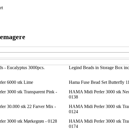
rt
kkemagere
s - Eucalyptus 3000pcs.
Legind Beads in Storage Box incl
er 6000 stk Lime
Hama Fuse Bead Set Butterfly 1
r 3000 stk Transparent Pink -
HAMA Midi Perler 3000 stk Neo
0138
r 30.000 stk 22 Farver Mix -
HAMA Midi Perler 3000 stk Trans
0124
er 3000 stk Mørkegrøn - 0128
HAMA Midi Perler 3000 stk Trans
0174