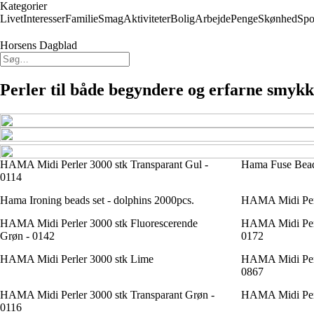
Kategorier
Livet
Interesser
Familie
Smag
Aktiviteter
Bolig
Arbejde
Penge
Skønhed
Spo
Horsens Dagblad
Perler til både begyndere og erfarne smy
HAMA Midi Perler 3000 stk Transparant Gul -
Hama Fuse Bead
0114
Hama Ironing beads set - dolphins 2000pcs.
HAMA Midi Perl
HAMA Midi Perler 3000 stk Fluorescerende
HAMA Midi Perle
Grøn - 0142
0172
HAMA Midi Perler 3000 stk Lime
HAMA Midi Perle
0867
HAMA Midi Perler 3000 stk Transparant Grøn -
HAMA Midi Perl
0116