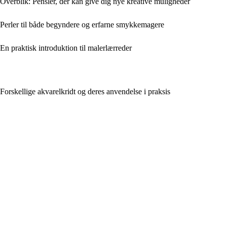
Overblik: Pensler, der kan give dig nye kreative muligheder
Perler til både begyndere og erfarne smykkemagere
En praktisk introduktion til malerlærreder
Forskellige akvarelkridt og deres anvendelse i praksis