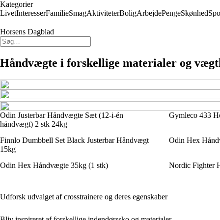
Kategorier
Livet
Interesser
Familie
Smag
Aktiviteter
Bolig
Arbejde
Penge
Skønhed
Spo
Horsens Dagblad
Håndvægte i forskellige materialer og vægt
Odin Justerbar Håndvægte Sæt (12-i-én
Gymleco 433 He
håndvægt) 2 stk 24kg
Finnlo Dumbbell Set Black Justerbar Håndvægt
Odin Hex Håndv
15kg
Odin Hex Håndvægte 35kg (1 stk)
Nordic Fighter
Udforsk udvalget af crosstrainere og deres egenskaber
Bliv inspireret af forskellige indendørssko og materialer