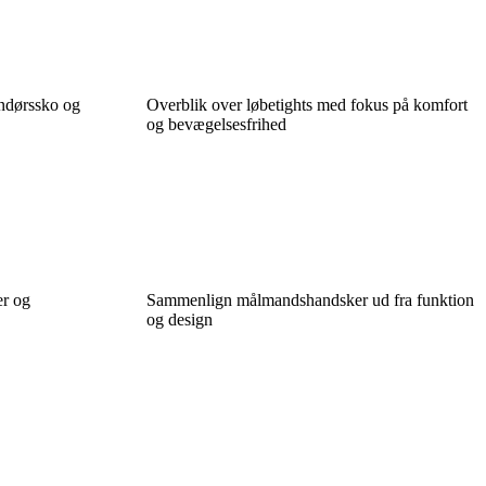
dendørssko og
Overblik over løbetights med fokus på komfort
og bevægelsesfrihed
er og
Sammenlign målmandshandsker ud fra funktion
og design